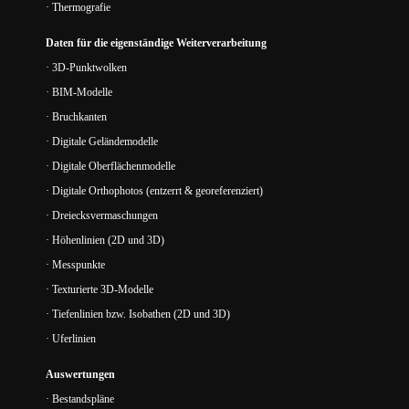
· Thermografie
Daten für die eigenständige Weiterverarbeitung
· 3D-Punktwolken
· BIM-Modelle
· Bruchkanten
· Digitale Geländemodelle
· Digitale Oberflächenmodelle
· Digitale Orthophotos (entzerrt & georeferenziert)
· Dreiecksvermaschungen
· Höhenlinien (2D und 3D)
· Messpunkte
· Texturierte 3D-Modelle
· Tiefenlinien bzw. Isobathen (2D und 3D)
· Uferlinien
Auswertungen
· Bestandspläne