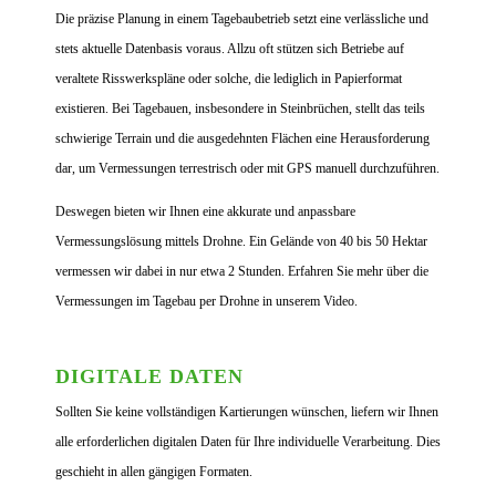
Die präzise Planung in einem Tagebaubetrieb setzt eine verlässliche und
stets aktuelle Datenbasis voraus. Allzu oft stützen sich Betriebe auf
veraltete Risswerkspläne oder solche, die lediglich in Papierformat
existieren. Bei Tagebauen, insbesondere in Steinbrüchen, stellt das teils
schwierige Terrain und die ausgedehnten Flächen eine Herausforderung
dar, um Vermessungen terrestrisch oder mit GPS manuell durchzuführen.
Deswegen bieten wir Ihnen eine akkurate und anpassbare
Vermessungslösung mittels Drohne. Ein Gelände von 40 bis 50 Hektar
vermessen wir dabei in nur etwa 2 Stunden. Erfahren Sie mehr über die
Vermessungen im Tagebau per Drohne in unserem Video.
DIGITALE DATEN
Sollten Sie keine vollständigen Kartierungen wünschen, liefern wir Ihnen
alle erforderlichen digitalen Daten für Ihre individuelle Verarbeitung. Dies
geschieht in allen gängigen Formaten.