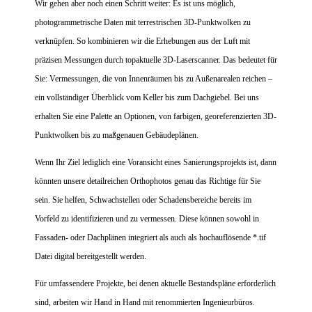
Wir gehen aber noch einen Schritt weiter: Es ist uns möglich,
photogrammetrische Daten mit terrestrischen 3D-Punktwolken zu
verknüpfen. So kombinieren wir die Erhebungen aus der Luft mit
präzisen Messungen durch topaktuelle 3D-Laserscanner. Das bedeutet für
Sie: Vermessungen, die von Innenräumen bis zu Außenarealen reichen –
ein vollständiger Überblick vom Keller bis zum Dachgiebel. Bei uns
erhalten Sie eine Palette an Optionen, von farbigen, georeferenzierten 3D-
Punktwolken bis zu maßgenauen Gebäudeplänen.
Wenn Ihr Ziel lediglich eine Voransicht eines Sanierungsprojekts ist, dann
könnten unsere detailreichen Orthophotos genau das Richtige für Sie
sein. Sie helfen, Schwachstellen oder Schadensbereiche bereits im
Vorfeld zu identifizieren und zu vermessen. Diese können sowohl in
Fassaden- oder Dachplänen integriert als auch als hochauflösende *.tif
Datei digital bereitgestellt werden.
Für umfassendere Projekte, bei denen aktuelle Bestandspläne erforderlich
sind, arbeiten wir Hand in Hand mit renommierten Ingenieurbüros.