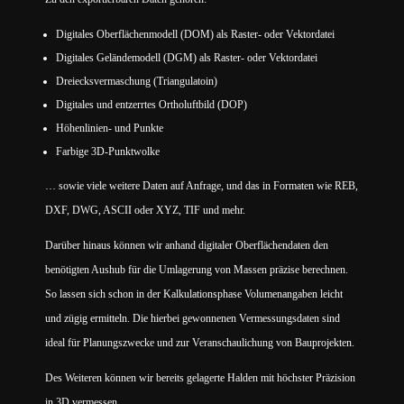
Digitales Oberflächenmodell (DOM) als Raster- oder Vektordatei
Digitales Geländemodell (DGM) als Raster- oder Vektordatei
Dreiecksvermaschung (Triangulatoin)
Digitales und entzerrtes Ortholuftbild (DOP)
Höhenlinien- und Punkte
Farbige 3D-Punktwolke
… sowie viele weitere Daten auf Anfrage, und das in Formaten wie REB,
DXF, DWG, ASCII oder XYZ, TIF und mehr.
Darüber hinaus können wir anhand digitaler Oberflächendaten den
benötigten Aushub für die Umlagerung von Massen präzise berechnen.
So lassen sich schon in der Kalkulationsphase Volumenangaben leicht
und zügig ermitteln. Die hierbei gewonnenen Vermessungsdaten sind
ideal für Planungszwecke und zur Veranschaulichung von Bauprojekten.
Des Weiteren können wir bereits gelagerte Halden mit höchster Präzision
in 3D vermessen.