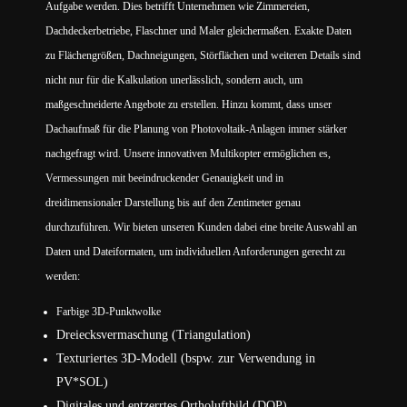
Aufgabe werden. Dies betrifft Unternehmen wie Zimmereien,
Dachdeckerbetriebe, Flaschner und Maler gleichermaßen. Exakte Daten
zu Flächengrößen, Dachneigungen, Störflächen und weiteren Details sind
nicht nur für die Kalkulation unerlässlich, sondern auch, um
maßgeschneiderte Angebote zu erstellen. Hinzu kommt, dass unser
Dachaufmaß für die Planung von Photovoltaik-Anlagen immer stärker
nachgefragt wird. Unsere innovativen Multikopter ermöglichen es,
Vermessungen mit beeindruckender Genauigkeit und in
dreidimensionaler Darstellung bis auf den Zentimeter genau
durchzuführen. Wir bieten unseren Kunden dabei eine breite Auswahl an
Daten und Dateiformaten, um individuellen Anforderungen gerecht zu
werden:
Farbige 3D-Punktwolke
Dreiecksvermaschung (Triangulation)
Texturiertes 3D-Modell (bspw. zur Verwendung in
PV*SOL)
Digitales und entzerrtes Ortholuftbild (DOP)